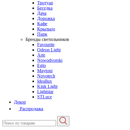
Тротуар
Беседка
Дача
Дорожка
Кафе
Крыльцо
Парк
Бренды светильников
Favourite
Odeon Light
Arte
Nowodvorski
Eglo
Maytoni
Novotech
Ideallux
Kink Light
Lightstar
STLuce
Декор
Распродажа