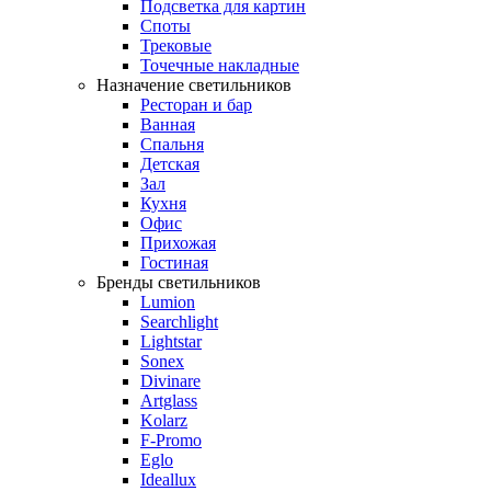
Подсветка для картин
Споты
Трековые
Точечные накладные
Назначение светильников
Ресторан и бар
Ванная
Спальня
Детская
Зал
Кухня
Офис
Прихожая
Гостиная
Бренды светильников
Lumion
Searchlight
Lightstar
Sonex
Divinare
Artglass
Kolarz
F-Promo
Eglo
Ideallux