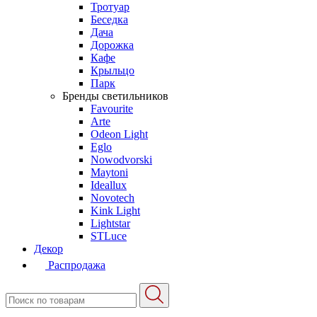
Тротуар
Беседка
Дача
Дорожка
Кафе
Крыльцо
Парк
Бренды светильников
Favourite
Arte
Odeon Light
Eglo
Nowodvorski
Maytoni
Ideallux
Novotech
Kink Light
Lightstar
STLuce
Декор
Распродажа