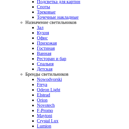
Подсветка для картин
Споты
Трековые
Точечные накладные
Назначение светильников
Зал
Кухня
Офис
Прихожая
Гостиная
Ванная
Ресторан и бар
Спальня
Детская
Бренды светильников
Nowodvorski
Freya
Odeon Light
Elstead
Orion
Novotech
F-Promo
Maytoni
Crystal Lux
Lumion