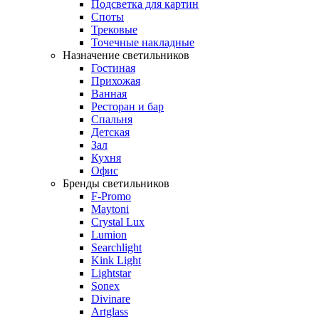
Подсветка для картин
Споты
Трековые
Точечные накладные
Назначение светильников
Гостиная
Прихожая
Ванная
Ресторан и бар
Спальня
Детская
Зал
Кухня
Офис
Бренды светильников
F-Promo
Maytoni
Crystal Lux
Lumion
Searchlight
Kink Light
Lightstar
Sonex
Divinare
Artglass