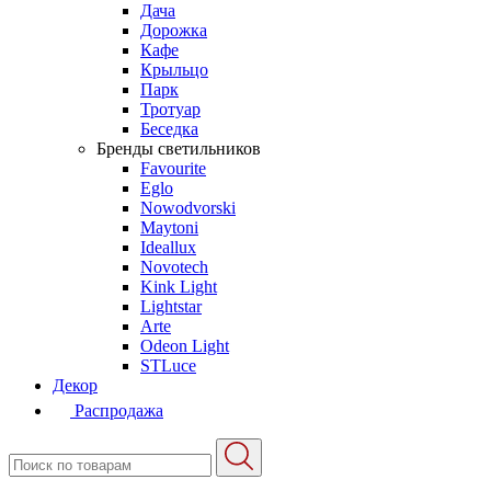
Дача
Дорожка
Кафе
Крыльцо
Парк
Тротуар
Беседка
Бренды светильников
Favourite
Eglo
Nowodvorski
Maytoni
Ideallux
Novotech
Kink Light
Lightstar
Arte
Odeon Light
STLuce
Декор
Распродажа