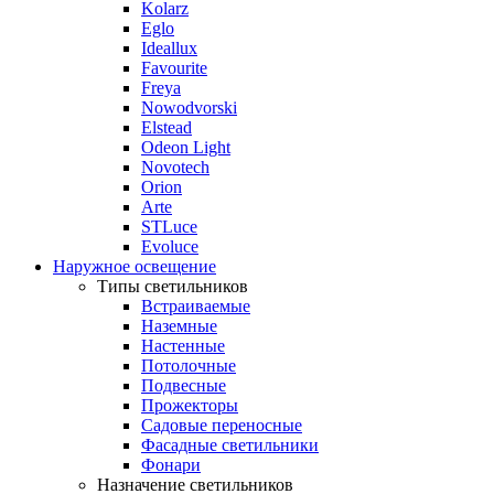
Kolarz
Eglo
Ideallux
Favourite
Freya
Nowodvorski
Elstead
Odeon Light
Novotech
Orion
Arte
STLuce
Evoluce
Наружное освещение
Типы светильников
Встраиваемые
Наземные
Настенные
Потолочные
Подвесные
Прожекторы
Садовые переносные
Фасадные светильники
Фонари
Назначение светильников