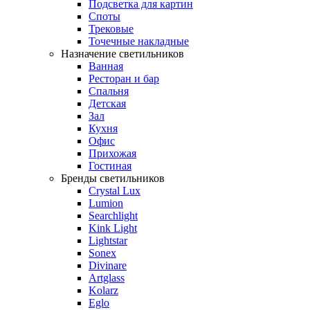
Подсветка для картин
Споты
Трековые
Точечные накладные
Назначение светильников
Ванная
Ресторан и бар
Спальня
Детская
Зал
Кухня
Офис
Прихожая
Гостиная
Бренды светильников
Crystal Lux
Lumion
Searchlight
Kink Light
Lightstar
Sonex
Divinare
Artglass
Kolarz
Eglo