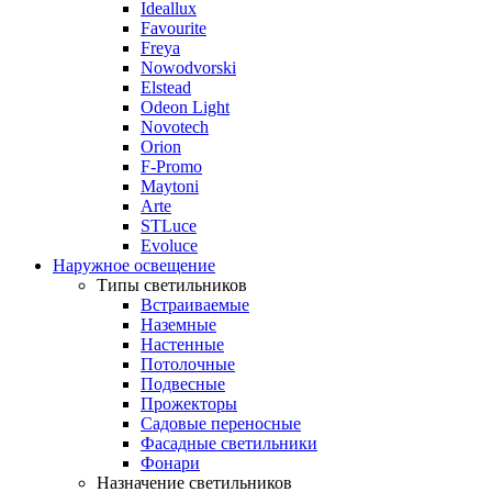
Ideallux
Favourite
Freya
Nowodvorski
Elstead
Odeon Light
Novotech
Orion
F-Promo
Maytoni
Arte
STLuce
Evoluce
Наружное освещение
Типы светильников
Встраиваемые
Наземные
Настенные
Потолочные
Подвесные
Прожекторы
Садовые переносные
Фасадные светильники
Фонари
Назначение светильников