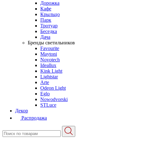
Дорожка
Кафе
Крыльцо
Парк
Тротуар
Беседка
Дача
Бренды светильников
Favourite
Maytoni
Novotech
Ideallux
Kink Light
Lightstar
Arte
Odeon Light
Eglo
Nowodvorski
STLuce
Декор
Распродажа