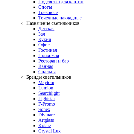
Подсветка для картин
Споты
Трековые
Точечные накладные
Назначение светильников
Детская
Зал
Кухня
Офис
Гостиная
Прихожая
Ресторан и бар
Ванная
Спальня
Бренды светильников
Maytoni
Lumion
Searchlight
Lightstar
F-Promo
Sonex
Divinare
Artglass
Kolarz
Crystal Lux