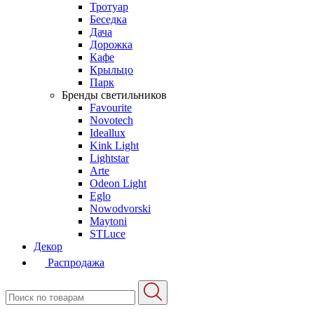
Тротуар
Беседка
Дача
Дорожка
Кафе
Крыльцо
Парк
Бренды светильников
Favourite
Novotech
Ideallux
Kink Light
Lightstar
Arte
Odeon Light
Eglo
Nowodvorski
Maytoni
STLuce
Декор
Распродажа