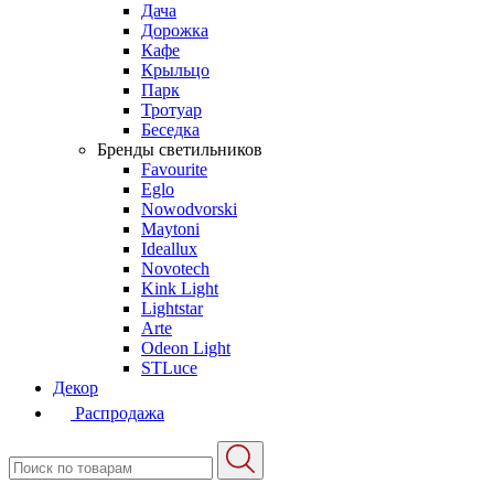
Дача
Дорожка
Кафе
Крыльцо
Парк
Тротуар
Беседка
Бренды светильников
Favourite
Eglo
Nowodvorski
Maytoni
Ideallux
Novotech
Kink Light
Lightstar
Arte
Odeon Light
STLuce
Декор
Распродажа