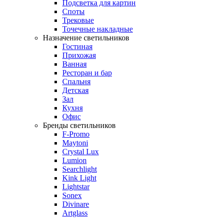
Подсветка для картин
Споты
Трековые
Точечные накладные
Назначение светильников
Гостиная
Прихожая
Ванная
Ресторан и бар
Спальня
Детская
Зал
Кухня
Офис
Бренды светильников
F-Promo
Maytoni
Crystal Lux
Lumion
Searchlight
Kink Light
Lightstar
Sonex
Divinare
Artglass