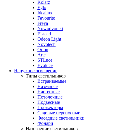
Kolarz
Eglo
Ideallux
Favourite
Freya
Nowodvorski
Elstead
Odeon Light
Novotech
Orion
Arte
STLuce
Evoluce
Наружное освещение
Типы светильников
Встраиваемые
Наземные
Настенные
Потолочные
Подвесные
Прожекторы
Садовые переносные
Фасадные светильники
Фонари
Назначение светильников