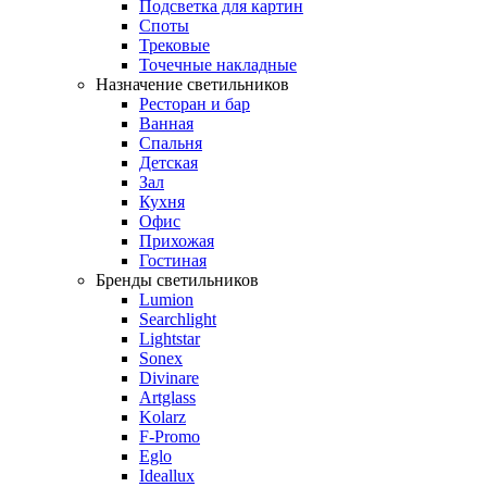
Подсветка для картин
Споты
Трековые
Точечные накладные
Назначение светильников
Ресторан и бар
Ванная
Спальня
Детская
Зал
Кухня
Офис
Прихожая
Гостиная
Бренды светильников
Lumion
Searchlight
Lightstar
Sonex
Divinare
Artglass
Kolarz
F-Promo
Eglo
Ideallux