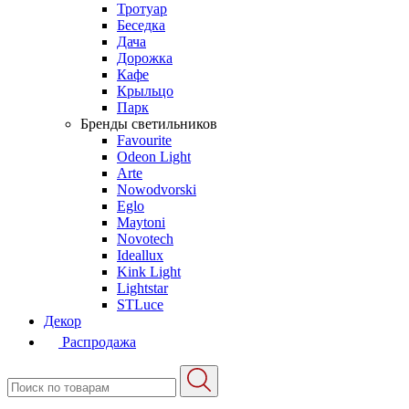
Тротуар
Беседка
Дача
Дорожка
Кафе
Крыльцо
Парк
Бренды светильников
Favourite
Odeon Light
Arte
Nowodvorski
Eglo
Maytoni
Novotech
Ideallux
Kink Light
Lightstar
STLuce
Декор
Распродажа