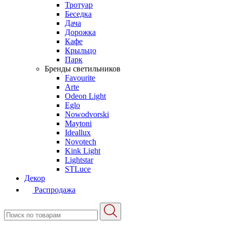
Тротуар
Беседка
Дача
Дорожка
Кафе
Крыльцо
Парк
Бренды светильников
Favourite
Arte
Odeon Light
Eglo
Nowodvorski
Maytoni
Ideallux
Novotech
Kink Light
Lightstar
STLuce
Декор
Распродажа