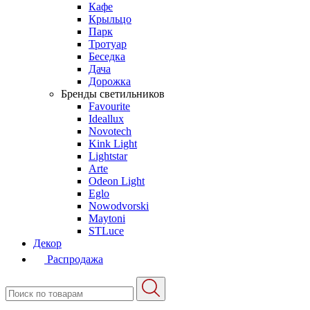
Кафе
Крыльцо
Парк
Тротуар
Беседка
Дача
Дорожка
Бренды светильников
Favourite
Ideallux
Novotech
Kink Light
Lightstar
Arte
Odeon Light
Eglo
Nowodvorski
Maytoni
STLuce
Декор
Распродажа