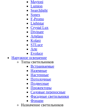
Maytoni
Lumion
Searchlight
Sonex
F-Promo
Lightstar
Crystal Lux
Divinare
Artglass
Kolarz
STLuce
Arte
Evoluce
Наружное освещение
Типы светильников
Встраиваемые
Наземные
Настенные
Потолочные
Подвесные
Прожекторы
Садовые переносные
Фасадные светильники
Фонари
Назначение светильников