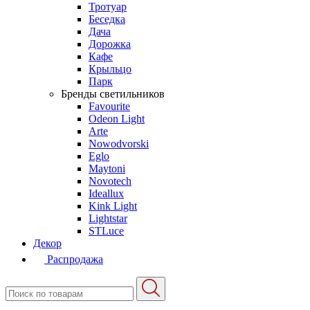
Тротуар
Беседка
Дача
Дорожка
Кафе
Крыльцо
Парк
Бренды светильников
Favourite
Odeon Light
Arte
Nowodvorski
Eglo
Maytoni
Novotech
Ideallux
Kink Light
Lightstar
STLuce
Декор
Распродажа