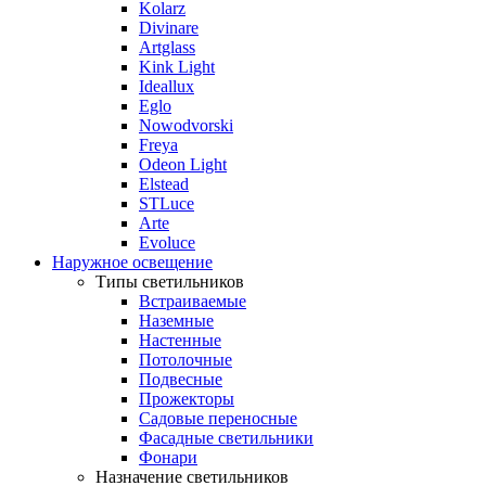
Kolarz
Divinare
Artglass
Kink Light
Ideallux
Eglo
Nowodvorski
Freya
Odeon Light
Elstead
STLuce
Arte
Evoluce
Наружное освещение
Типы светильников
Встраиваемые
Наземные
Настенные
Потолочные
Подвесные
Прожекторы
Садовые переносные
Фасадные светильники
Фонари
Назначение светильников