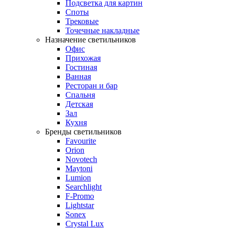
Подсветка для картин
Споты
Трековые
Точечные накладные
Назначение светильников
Офис
Прихожая
Гостиная
Ванная
Ресторан и бар
Спальня
Детская
Зал
Кухня
Бренды светильников
Favourite
Orion
Novotech
Maytoni
Lumion
Searchlight
F-Promo
Lightstar
Sonex
Crystal Lux