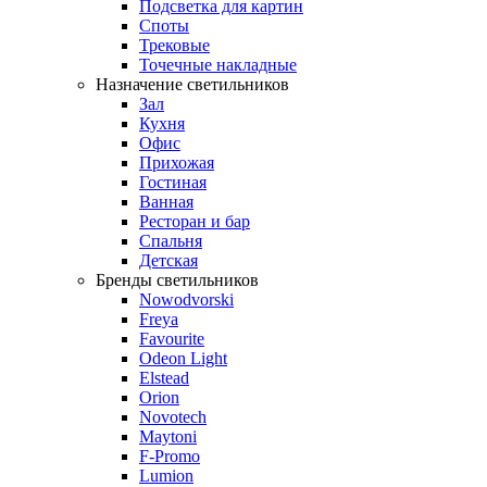
Подсветка для картин
Споты
Трековые
Точечные накладные
Назначение светильников
Зал
Кухня
Офис
Прихожая
Гостиная
Ванная
Ресторан и бар
Спальня
Детская
Бренды светильников
Nowodvorski
Freya
Favourite
Odeon Light
Elstead
Orion
Novotech
Maytoni
F-Promo
Lumion