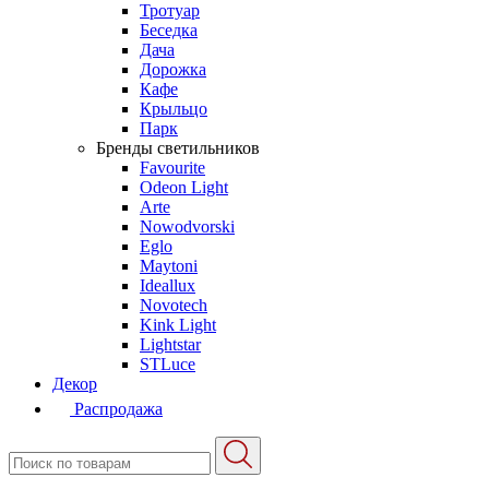
Тротуар
Беседка
Дача
Дорожка
Кафе
Крыльцо
Парк
Бренды светильников
Favourite
Odeon Light
Arte
Nowodvorski
Eglo
Maytoni
Ideallux
Novotech
Kink Light
Lightstar
STLuce
Декор
Распродажа