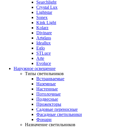
Searchlight
Crystal Lux
Lightstar
Sonex
Kink Light
Kolarz
Divinare
Artglass
Ideallux
Eglo
STLuce
Arte
Evoluce
Наружное освещение
Типы светильников
Встраиваемые
Наземные
Настенные
Потолочные
Подвесные
Прожекторы
Садовые переносные
Фасадные светильники
Фонари
Назначение светильников