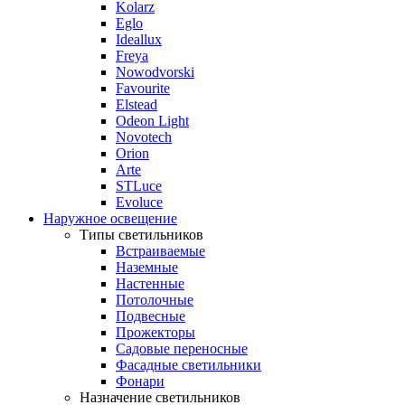
Kolarz
Eglo
Ideallux
Freya
Nowodvorski
Favourite
Elstead
Odeon Light
Novotech
Orion
Arte
STLuce
Evoluce
Наружное освещение
Типы светильников
Встраиваемые
Наземные
Настенные
Потолочные
Подвесные
Прожекторы
Садовые переносные
Фасадные светильники
Фонари
Назначение светильников