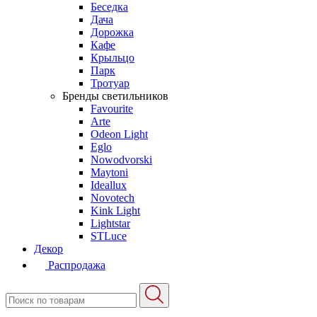
Беседка
Дача
Дорожка
Кафе
Крыльцо
Парк
Тротуар
Бренды светильников
Favourite
Arte
Odeon Light
Eglo
Nowodvorski
Maytoni
Ideallux
Novotech
Kink Light
Lightstar
STLuce
Декор
Распродажа