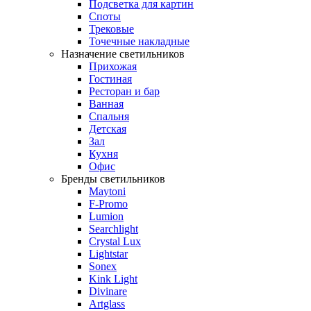
Подсветка для картин
Споты
Трековые
Точечные накладные
Назначение светильников
Прихожая
Гостиная
Ресторан и бар
Ванная
Спальня
Детская
Зал
Кухня
Офис
Бренды светильников
Maytoni
F-Promo
Lumion
Searchlight
Crystal Lux
Lightstar
Sonex
Kink Light
Divinare
Artglass