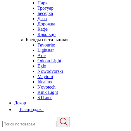
Парк
Тротуар
Беседка
Дача
Дорожка
Кафе
Крыльцо
Бренды светильников
Favourite
Lightstar
Arte
Odeon Light
Eglo
Nowodvorski
Maytoni
Ideallux
Novotech
Kink Light
STLuce
Декор
Распродажа