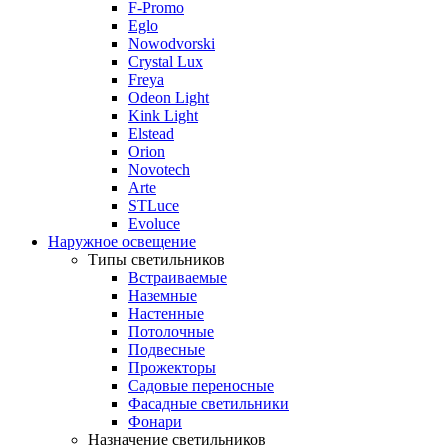
F-Promo
Eglo
Nowodvorski
Crystal Lux
Freya
Odeon Light
Kink Light
Elstead
Orion
Novotech
Arte
STLuce
Evoluce
Наружное освещение
Типы светильников
Встраиваемые
Наземные
Настенные
Потолочные
Подвесные
Прожекторы
Садовые переносные
Фасадные светильники
Фонари
Назначение светильников