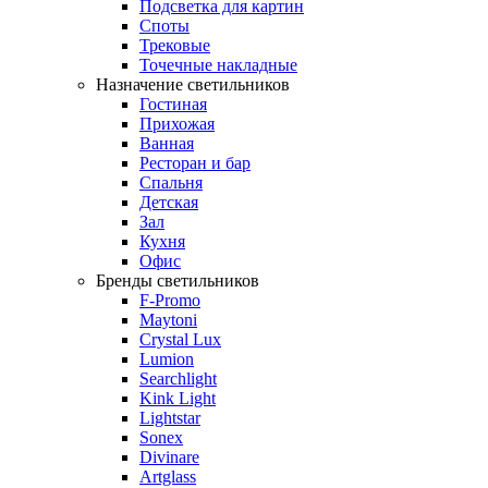
Подсветка для картин
Споты
Трековые
Точечные накладные
Назначение светильников
Гостиная
Прихожая
Ванная
Ресторан и бар
Спальня
Детская
Зал
Кухня
Офис
Бренды светильников
F-Promo
Maytoni
Crystal Lux
Lumion
Searchlight
Kink Light
Lightstar
Sonex
Divinare
Artglass