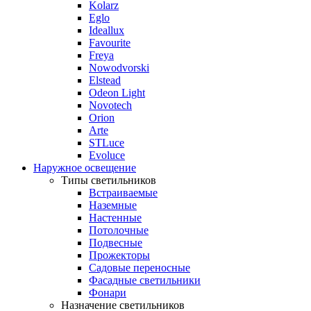
Kolarz
Eglo
Ideallux
Favourite
Freya
Nowodvorski
Elstead
Odeon Light
Novotech
Orion
Arte
STLuce
Evoluce
Наружное освещение
Типы светильников
Встраиваемые
Наземные
Настенные
Потолочные
Подвесные
Прожекторы
Садовые переносные
Фасадные светильники
Фонари
Назначение светильников