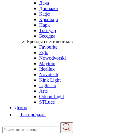
Дача
Дорожка
Кафе
Крыльцо
Парк
Тротуар
Беседка
Бренды светильников
Favourite
Eglo
Nowodvorski
Maytoni
Ideallux
Novotech
Kink Light
Lightstar
Arte
Odeon Light
STLuce
Декор
Распродажа