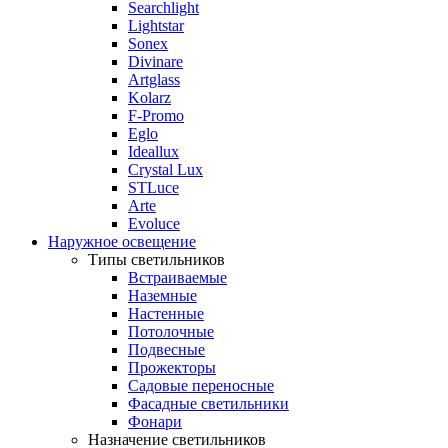
Searchlight
Lightstar
Sonex
Divinare
Artglass
Kolarz
F-Promo
Eglo
Ideallux
Crystal Lux
STLuce
Arte
Evoluce
Наружное освещение
Типы светильников
Встраиваемые
Наземные
Настенные
Потолочные
Подвесные
Прожекторы
Садовые переносные
Фасадные светильники
Фонари
Назначение светильников