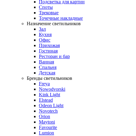
Подсветка для картин
Споты
Трековые
Точечные накладные
Назначение светильников
Зал
Кухня
Офис
Прихожая
Гостиная
Ресторан и бар
Ванная
Спальня
Детская
Бренды светильников
Freya
Nowodvorski
Kink Light
Elstead
Odeon Light
Novotech
Orion
Maytoni
Favourite
Lumion