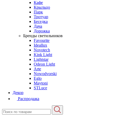
Кафе
Крыльцо
Парк
Тротуар
Беседка
Дача
Дорожка
Бренды светильников
Favourite
Ideallux
Novotech
Kink Light
Lightstar
Odeon Light
Arte
Nowodvorski
Eglo
Maytoni
STLuce
Декор
Распродажа