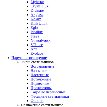
Lightstar
Crystal Lux
Divinare
Artglass
Kolarz
Kink Light
Eglo
Ideallux
Freya
Nowodvorski
STLuce
Arte
Evoluce
Наружное освещение
Типы светильников
Встраиваемые
Наземные
Настенные
Потолочные
Подвесные
Прожекторы
Садовые переносные
Фасадные светильники
Фонари
Назначение светильников