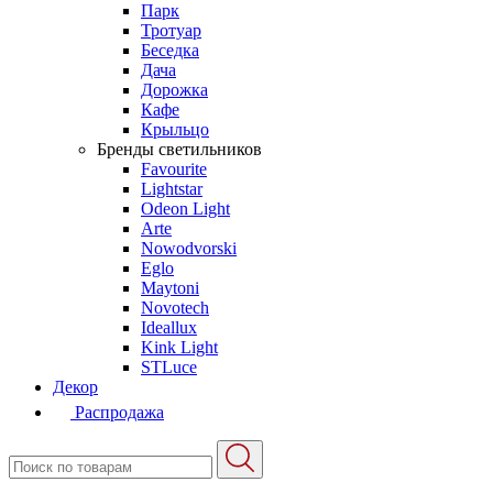
Парк
Тротуар
Беседка
Дача
Дорожка
Кафе
Крыльцо
Бренды светильников
Favourite
Lightstar
Odeon Light
Arte
Nowodvorski
Eglo
Maytoni
Novotech
Ideallux
Kink Light
STLuce
Декор
Распродажа