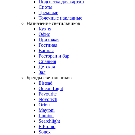
Подсветка для картин
Споты
Трековые
Точечные накладные
Назначение светильников
Кухня
Офис
Прихожая
Гостиная
Ванная
Ресторан и бар
Спальня
Детская
Зал
Бренды светильников
Elstead
Odeon Light
Favourite
Novotech
Orion
Maytoni
Lumion
Searchlight
F-Promo
Sonex