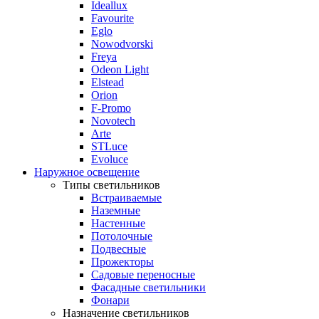
Ideallux
Favourite
Eglo
Nowodvorski
Freya
Odeon Light
Elstead
Orion
F-Promo
Novotech
Arte
STLuce
Evoluce
Наружное освещение
Типы светильников
Встраиваемые
Наземные
Настенные
Потолочные
Подвесные
Прожекторы
Садовые переносные
Фасадные светильники
Фонари
Назначение светильников