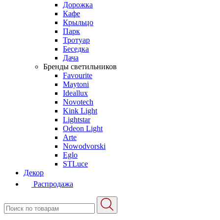
Дорожка
Кафе
Крыльцо
Парк
Тротуар
Беседка
Дача
Бренды светильников
Favourite
Maytoni
Ideallux
Novotech
Kink Light
Lightstar
Odeon Light
Arte
Nowodvorski
Eglo
STLuce
Декор
Распродажа