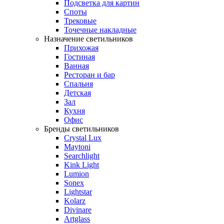
Подсветка для картин
Споты
Трековые
Точечные накладные
Назначение светильников
Прихожая
Гостиная
Ванная
Ресторан и бар
Спальня
Детская
Зал
Кухня
Офис
Бренды светильников
Crystal Lux
Maytoni
Searchlight
Kink Light
Lumion
Sonex
Lightstar
Kolarz
Divinare
Artglass