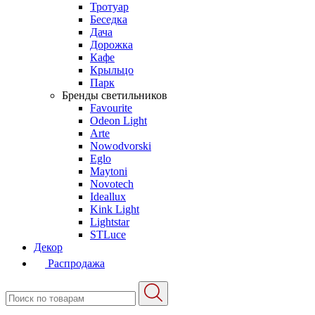
Тротуар
Беседка
Дача
Дорожка
Кафе
Крыльцо
Парк
Бренды светильников
Favourite
Odeon Light
Arte
Nowodvorski
Eglo
Maytoni
Novotech
Ideallux
Kink Light
Lightstar
STLuce
Декор
Распродажа