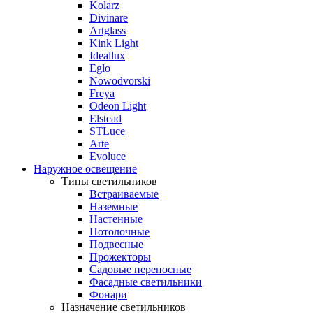
Kolarz
Divinare
Artglass
Kink Light
Ideallux
Eglo
Nowodvorski
Freya
Odeon Light
Elstead
STLuce
Arte
Evoluce
Наружное освещение
Типы светильников
Встраиваемые
Наземные
Настенные
Потолочные
Подвесные
Прожекторы
Садовые переносные
Фасадные светильники
Фонари
Назначение светильников