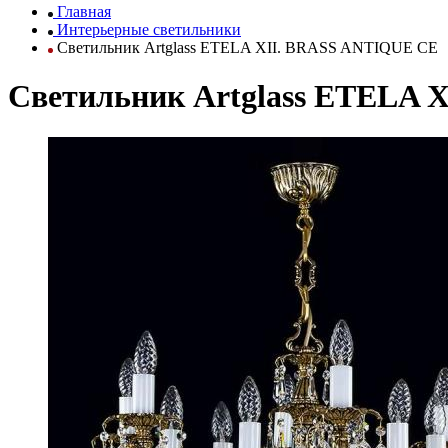
Главная
Интерьерные светильники
Светильник Artglass ETELA XII. BRASS ANTIQUE CE
Светильник Artglass ETELA 