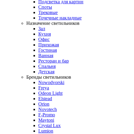
Подсветка для картин
Споты
Трековые
Точечные накладные
Назначение светильников
Зал
Кухня
Офис
Прихожая
Гостиная
Ванная
Ресторан и бар
Спальня
Детская
Бренды светильников
Nowodvorski
Freya
Odeon Light
Elstead
Orion
Novotech
F-Promo
Maytoni
Crystal Lux
Lumion