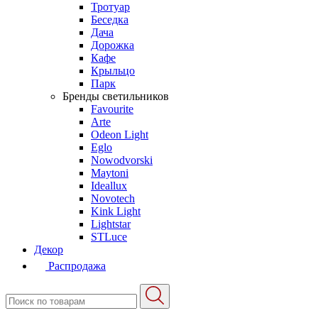
Тротуар
Беседка
Дача
Дорожка
Кафе
Крыльцо
Парк
Бренды светильников
Favourite
Arte
Odeon Light
Eglo
Nowodvorski
Maytoni
Ideallux
Novotech
Kink Light
Lightstar
STLuce
Декор
Распродажа