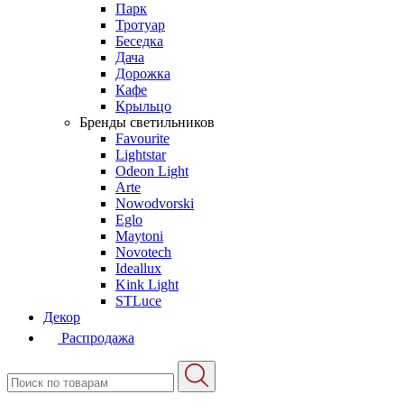
Парк
Тротуар
Беседка
Дача
Дорожка
Кафе
Крыльцо
Бренды светильников
Favourite
Lightstar
Odeon Light
Arte
Nowodvorski
Eglo
Maytoni
Novotech
Ideallux
Kink Light
STLuce
Декор
Распродажа