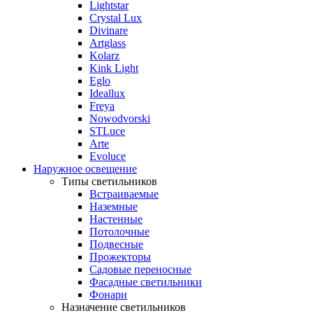
Lightstar
Crystal Lux
Divinare
Artglass
Kolarz
Kink Light
Eglo
Ideallux
Freya
Nowodvorski
STLuce
Arte
Evoluce
Наружное освещение
Типы светильников
Встраиваемые
Наземные
Настенные
Потолочные
Подвесные
Прожекторы
Садовые переносные
Фасадные светильники
Фонари
Назначение светильников