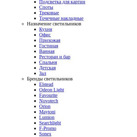
Подсветка для картин
Споты
Трековые
Точечные накладные
Назначение светильников
Кухня
Офис
Прихожая
Гостиная
Ванная
Ресторан и бар
Спальня
Детская
Зал
Бренды светильников
Elstead
Odeon Light
Favourite
Novotech
Orion
Maytoni
Lumion
Searchlight
F-Promo
Sonex