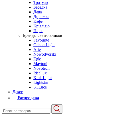
Тротуар
Беседка
Дача
Дорожка
Кафе
Крыльцо
Парк
Бренды светильников
Favourite
Odeon Light
Arte
Nowodvorski
Eglo
Maytoni
Novotech
Ideallux
Kink Light
Lightstar
STLuce
Декор
Распродажа