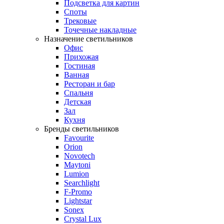
Подсветка для картин
Споты
Трековые
Точечные накладные
Назначение светильников
Офис
Прихожая
Гостиная
Ванная
Ресторан и бар
Спальня
Детская
Зал
Кухня
Бренды светильников
Favourite
Orion
Novotech
Maytoni
Lumion
Searchlight
F-Promo
Lightstar
Sonex
Crystal Lux