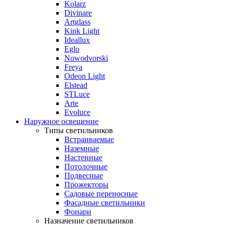
Kolarz
Divinare
Artglass
Kink Light
Ideallux
Eglo
Nowodvorski
Freya
Odeon Light
Elstead
STLuce
Arte
Evoluce
Наружное освещение
Типы светильников
Встраиваемые
Наземные
Настенные
Потолочные
Подвесные
Прожекторы
Садовые переносные
Фасадные светильники
Фонари
Назначение светильников