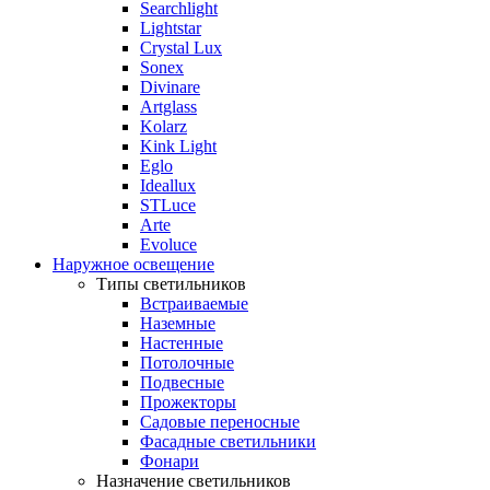
Searchlight
Lightstar
Crystal Lux
Sonex
Divinare
Artglass
Kolarz
Kink Light
Eglo
Ideallux
STLuce
Arte
Evoluce
Наружное освещение
Типы светильников
Встраиваемые
Наземные
Настенные
Потолочные
Подвесные
Прожекторы
Садовые переносные
Фасадные светильники
Фонари
Назначение светильников