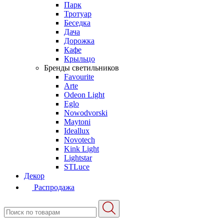
Парк
Тротуар
Беседка
Дача
Дорожка
Кафе
Крыльцо
Бренды светильников
Favourite
Arte
Odeon Light
Eglo
Nowodvorski
Maytoni
Ideallux
Novotech
Kink Light
Lightstar
STLuce
Декор
Распродажа