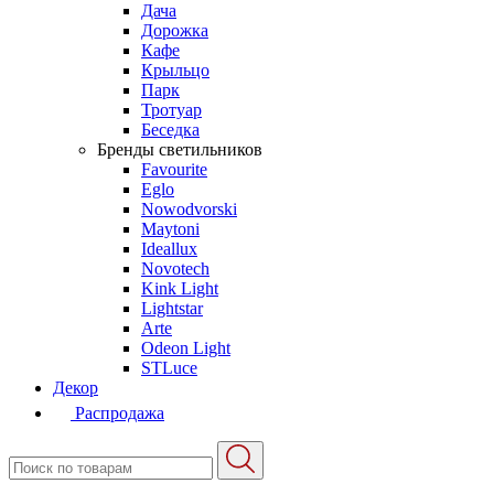
Дача
Дорожка
Кафе
Крыльцо
Парк
Тротуар
Беседка
Бренды светильников
Favourite
Eglo
Nowodvorski
Maytoni
Ideallux
Novotech
Kink Light
Lightstar
Arte
Odeon Light
STLuce
Декор
Распродажа