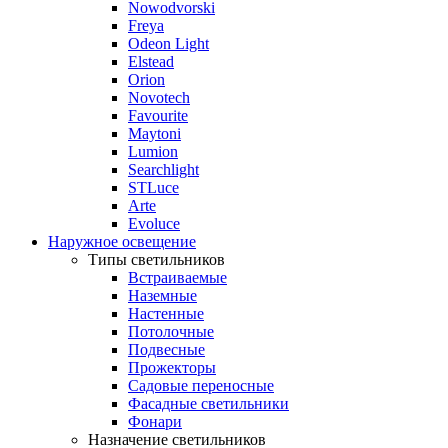
Nowodvorski
Freya
Odeon Light
Elstead
Orion
Novotech
Favourite
Maytoni
Lumion
Searchlight
STLuce
Arte
Evoluce
Наружное освещение
Типы светильников
Встраиваемые
Наземные
Настенные
Потолочные
Подвесные
Прожекторы
Садовые переносные
Фасадные светильники
Фонари
Назначение светильников