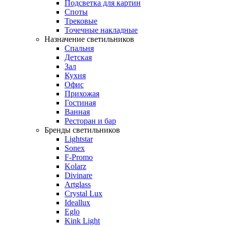
Подсветка для картин
Споты
Трековые
Точечные накладные
Назначение светильников
Спальня
Детская
Зал
Кухня
Офис
Прихожая
Гостиная
Ванная
Ресторан и бар
Бренды светильников
Lightstar
Sonex
F-Promo
Kolarz
Divinare
Artglass
Crystal Lux
Ideallux
Eglo
Kink Light