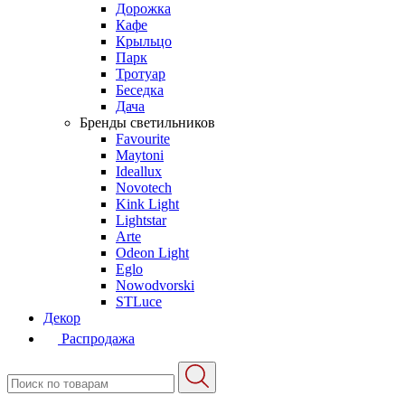
Дорожка
Кафе
Крыльцо
Парк
Тротуар
Беседка
Дача
Бренды светильников
Favourite
Maytoni
Ideallux
Novotech
Kink Light
Lightstar
Arte
Odeon Light
Eglo
Nowodvorski
STLuce
Декор
Распродажа