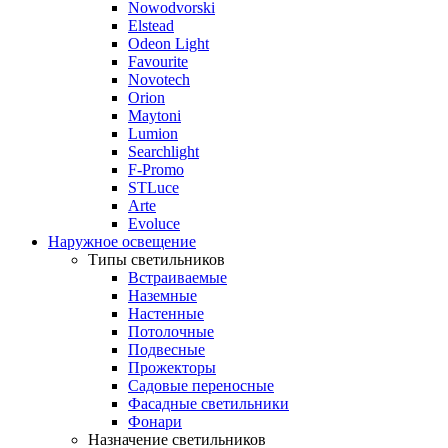
Nowodvorski
Elstead
Odeon Light
Favourite
Novotech
Orion
Maytoni
Lumion
Searchlight
F-Promo
STLuce
Arte
Evoluce
Наружное освещение
Типы светильников
Встраиваемые
Наземные
Настенные
Потолочные
Подвесные
Прожекторы
Садовые переносные
Фасадные светильники
Фонари
Назначение светильников