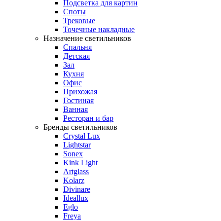
Подсветка для картин
Споты
Трековые
Точечные накладные
Назначение светильников
Спальня
Детская
Зал
Кухня
Офис
Прихожая
Гостиная
Ванная
Ресторан и бар
Бренды светильников
Crystal Lux
Lightstar
Sonex
Kink Light
Artglass
Kolarz
Divinare
Ideallux
Eglo
Freya