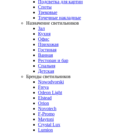
Подсветка для картин
Споты
Трековые
Точечные накладные
Назначение светильников
Зал
Кухня
Офис
Прихожая
Гостиная
Ванная
Ресторан и бар
Спальня
Детская
Бренды светильников
Nowodvorski
Freya
Odeon Light
Elstead
Orion
Novotech
F-Promo
Maytoni
Crystal Lux
Lumion