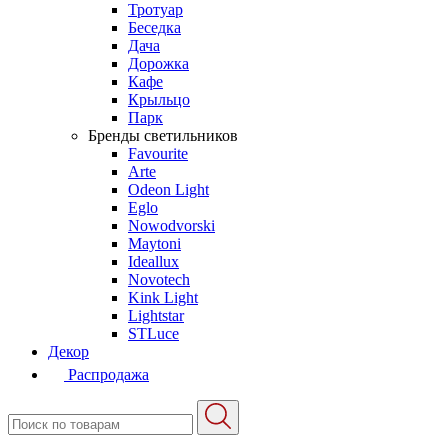
Тротуар
Беседка
Дача
Дорожка
Кафе
Крыльцо
Парк
Бренды светильников
Favourite
Arte
Odeon Light
Eglo
Nowodvorski
Maytoni
Ideallux
Novotech
Kink Light
Lightstar
STLuce
Декор
Распродажа