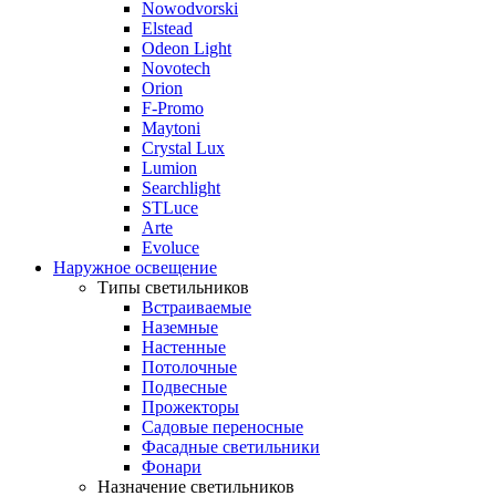
Nowodvorski
Elstead
Odeon Light
Novotech
Orion
F-Promo
Maytoni
Crystal Lux
Lumion
Searchlight
STLuce
Arte
Evoluce
Наружное освещение
Типы светильников
Встраиваемые
Наземные
Настенные
Потолочные
Подвесные
Прожекторы
Садовые переносные
Фасадные светильники
Фонари
Назначение светильников