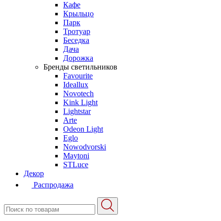
Кафе
Крыльцо
Парк
Тротуар
Беседка
Дача
Дорожка
Бренды светильников
Favourite
Ideallux
Novotech
Kink Light
Lightstar
Arte
Odeon Light
Eglo
Nowodvorski
Maytoni
STLuce
Декор
Распродажа