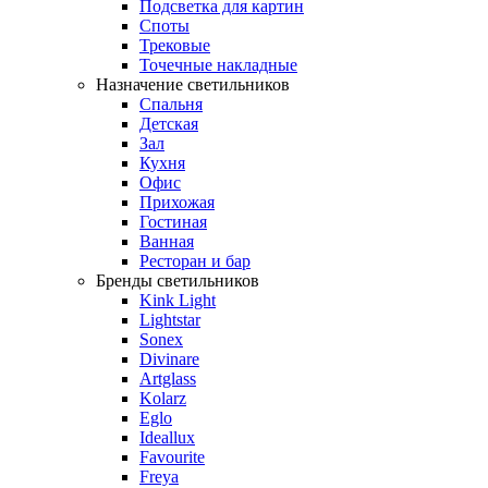
Подсветка для картин
Споты
Трековые
Точечные накладные
Назначение светильников
Спальня
Детская
Зал
Кухня
Офис
Прихожая
Гостиная
Ванная
Ресторан и бар
Бренды светильников
Kink Light
Lightstar
Sonex
Divinare
Artglass
Kolarz
Eglo
Ideallux
Favourite
Freya