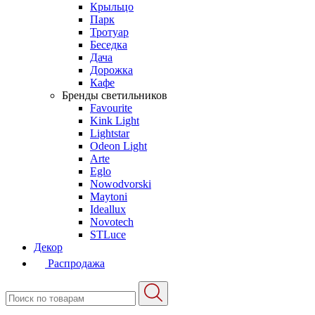
Крыльцо
Парк
Тротуар
Беседка
Дача
Дорожка
Кафе
Бренды светильников
Favourite
Kink Light
Lightstar
Odeon Light
Arte
Eglo
Nowodvorski
Maytoni
Ideallux
Novotech
STLuce
Декор
Распродажа