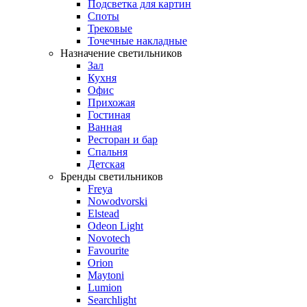
Подсветка для картин
Споты
Трековые
Точечные накладные
Назначение светильников
Зал
Кухня
Офис
Прихожая
Гостиная
Ванная
Ресторан и бар
Спальня
Детская
Бренды светильников
Freya
Nowodvorski
Elstead
Odeon Light
Novotech
Favourite
Orion
Maytoni
Lumion
Searchlight