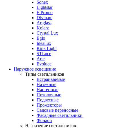
Sonex
Lightstar
F-Promo
Divinare
Artglass
Kolarz
Crystal Lux
Eglo
Ideallux
Kink Light
STLuce
Arte
Evoluce
Наружное освещение
Типы светильников
Встраиваемые
Наземные
Настенные
Потолочные
Подвесные
Прожекторы
Садовые переносные
Фасадные светильники
Фонари
Назначение светильников