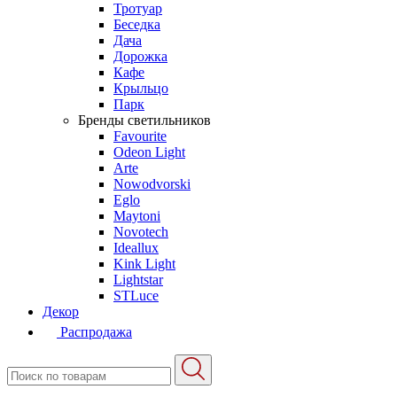
Тротуар
Беседка
Дача
Дорожка
Кафе
Крыльцо
Парк
Бренды светильников
Favourite
Odeon Light
Arte
Nowodvorski
Eglo
Maytoni
Novotech
Ideallux
Kink Light
Lightstar
STLuce
Декор
Распродажа