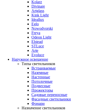
Kolarz
Divinare
Artglass
Kink Light
Ideallux
Eglo
Nowodvorski
Freya
Odeon Light
Elstead
STLuce
Arte
Evoluce
Наружное освещение
Типы светильников
Встраиваемые
Наземные
Настенные
Потолочные
Подвесные
Прожекторы
Садовые переносные
Фасадные светильники
Фонари
Назначение светильников