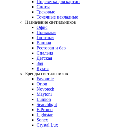
Подсветка для картин
Споты
Трековые
Точечные накладные
Назначение светильников
Офис
Прихожая
Гостиная
Ванная
Ресторан и бар
Спальня
Детская
Зал
Кухня
Бренды светильников
Favourite
Orion
Novotech
Maytoni
Lumion
Searchlight
F-Promo
Lightstar
Sonex
Crystal Lux