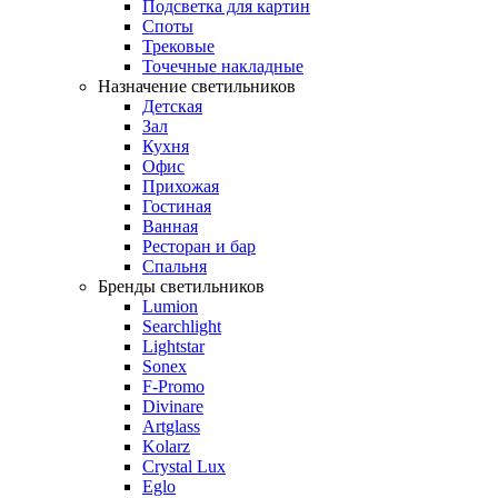
Подсветка для картин
Споты
Трековые
Точечные накладные
Назначение светильников
Детская
Зал
Кухня
Офис
Прихожая
Гостиная
Ванная
Ресторан и бар
Спальня
Бренды светильников
Lumion
Searchlight
Lightstar
Sonex
F-Promo
Divinare
Artglass
Kolarz
Crystal Lux
Eglo