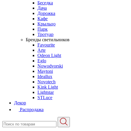
Беседка
Дача
Дорожка
Кафе
Крыльцо
Парк
Тротуар
Бренды светильников
Favourite
Arte
Odeon Light
Eglo
Nowodvorski
Maytoni
Ideallux
Novotech
Kink Light
Lightstar
STLuce
Декор
Распродажа