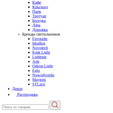
Кафе
Крыльцо
Парк
Тротуар
Беседка
Дача
Дорожка
Бренды светильников
Favourite
Ideallux
Novotech
Kink Light
Lightstar
Arte
Odeon Light
Eglo
Nowodvorski
Maytoni
STLuce
Декор
Распродажа