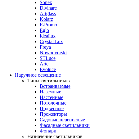
Sonex
Divinare
Artglass
Kolarz
F-Promo
Eglo
Ideallux
Crystal Lux
Freya
Nowodvorski
STLuce
Arte
Evoluce
Наружное освещение
Типы светильников
Встраиваемые
Наземные
Настенные
Потолочные
Подвесные
Прожекторы
Садовые переносные
Фасадные светильники
Фонари
Назначение светильников