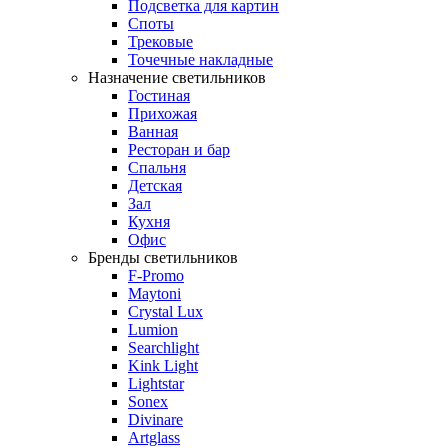
Подсветка для картин
Споты
Трековые
Точечные накладные
Назначение светильников
Гостиная
Прихожая
Ванная
Ресторан и бар
Спальня
Детская
Зал
Кухня
Офис
Бренды светильников
F-Promo
Maytoni
Crystal Lux
Lumion
Searchlight
Kink Light
Lightstar
Sonex
Divinare
Artglass