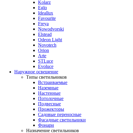
Kolarz
Eglo
Ideallux
Favourite
Freya
Nowodvorski
Elstead
Odeon Light
Novotech
Orion
Arte
STLuce
Evoluce
Наружное освещение
Типы светильников
Встраиваемые
Наземные
Настенные
Потолочные
Подвесные
Прожекторы
Садовые переносные
Фасадные светильники
Фонари
Назначение светильников