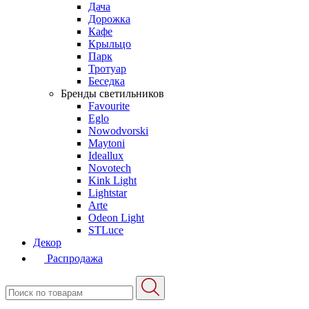
Дача
Дорожка
Кафе
Крыльцо
Парк
Тротуар
Беседка
Бренды светильников
Favourite
Eglo
Nowodvorski
Maytoni
Ideallux
Novotech
Kink Light
Lightstar
Arte
Odeon Light
STLuce
Декор
Распродажа