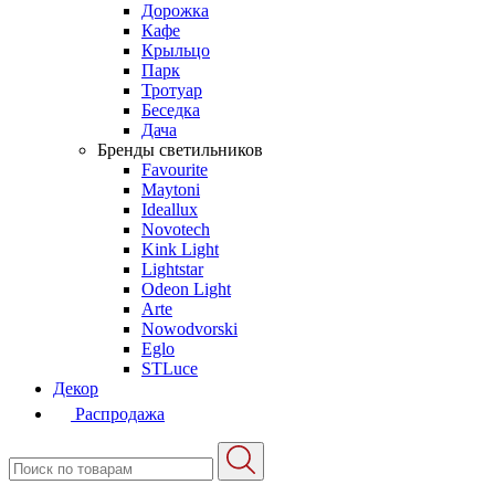
Дорожка
Кафе
Крыльцо
Парк
Тротуар
Беседка
Дача
Бренды светильников
Favourite
Maytoni
Ideallux
Novotech
Kink Light
Lightstar
Odeon Light
Arte
Nowodvorski
Eglo
STLuce
Декор
Распродажа