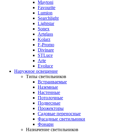
Maytoni
Favourite
Lumion
Searchlight
Lightstar
Sonex
Artglass
Kolarz
F-Promo
Divinare
STLuce
Arte
Evoluce
Наружное освещение
Типы светильников
Встраиваемые
Наземные
Настенные
Потолочные
Подвесные
Прожекторы
Садовые переносные
Фасадные светильники
Фонари
Назначение светильников