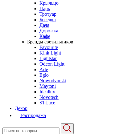
Крыльцо
Парк
Тротуар
Беседка
Дача
Дорожка
Кафе
Бренды светильников
Favourite
Kink Light
Lightstar
Odeon Light
Arte
Eglo
Nowodvorski
Maytoni
Ideallux
Novotech
STLuce
Декор
Распродажа