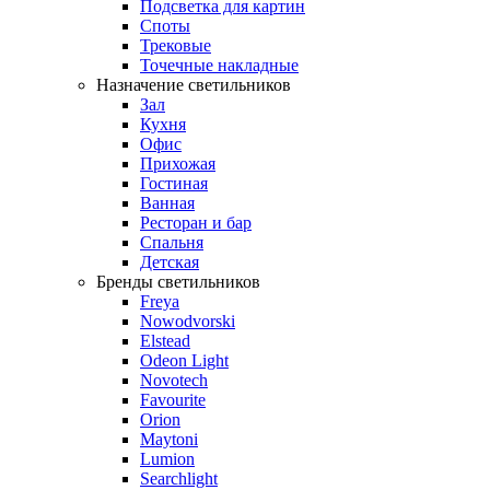
Подсветка для картин
Споты
Трековые
Точечные накладные
Назначение светильников
Зал
Кухня
Офис
Прихожая
Гостиная
Ванная
Ресторан и бар
Спальня
Детская
Бренды светильников
Freya
Nowodvorski
Elstead
Odeon Light
Novotech
Favourite
Orion
Maytoni
Lumion
Searchlight