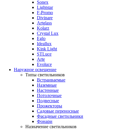
Sonex
Lightstar
F-Promo
Divinare
Artglass
Kolarz
Crystal Lux
Eglo
Ideallux
Kink Light
STLuce
Arte
Evoluce
Наружное освещение
Типы светильников
Встраиваемые
Наземные
Настенные
Потолочные
Подвесные
Прожекторы
Садовые переносные
Фасадные светильники
Фонари
Назначение светильников