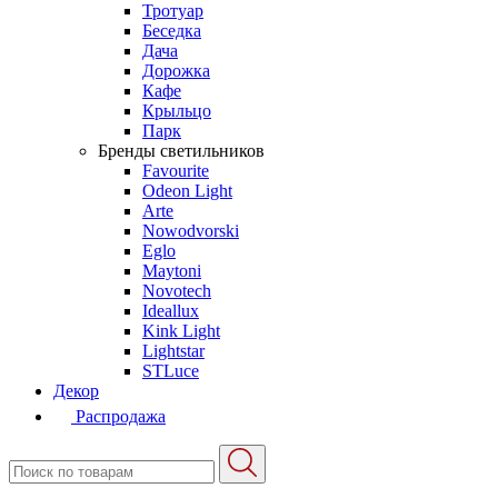
Тротуар
Беседка
Дача
Дорожка
Кафе
Крыльцо
Парк
Бренды светильников
Favourite
Odeon Light
Arte
Nowodvorski
Eglo
Maytoni
Novotech
Ideallux
Kink Light
Lightstar
STLuce
Декор
Распродажа