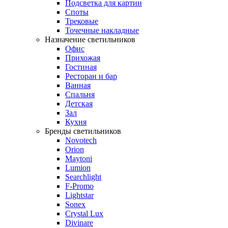
Подсветка для картин
Споты
Трековые
Точечные накладные
Назначение светильников
Офис
Прихожая
Гостиная
Ресторан и бар
Ванная
Спальня
Детская
Зал
Кухня
Бренды светильников
Novotech
Orion
Maytoni
Lumion
Searchlight
F-Promo
Lightstar
Sonex
Crystal Lux
Divinare