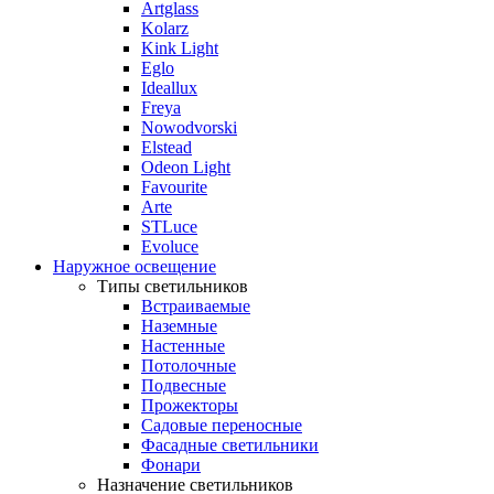
Artglass
Kolarz
Kink Light
Eglo
Ideallux
Freya
Nowodvorski
Elstead
Odeon Light
Favourite
Arte
STLuce
Evoluce
Наружное освещение
Типы светильников
Встраиваемые
Наземные
Настенные
Потолочные
Подвесные
Прожекторы
Садовые переносные
Фасадные светильники
Фонари
Назначение светильников