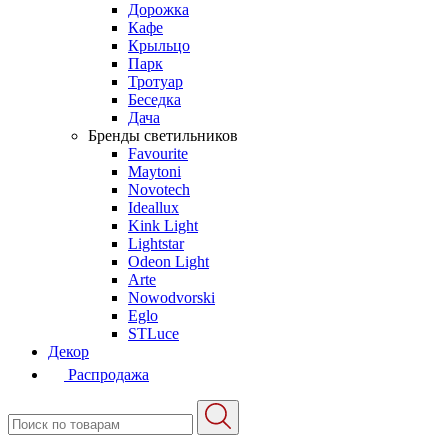
Дорожка
Кафе
Крыльцо
Парк
Тротуар
Беседка
Дача
Бренды светильников
Favourite
Maytoni
Novotech
Ideallux
Kink Light
Lightstar
Odeon Light
Arte
Nowodvorski
Eglo
STLuce
Декор
Распродажа