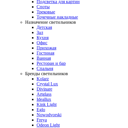
Подсветка для картин
Споты
Трековые
Точечные накладные
Назначение светильников
Детская
Зал
Кухня
Офис
Прихожая
Гостиная
Ванная
Ресторан и бар
Спальня
Бренды светильников
Kolarz
Crystal Lux
Divinare
Artglass
Ideallux
Kink Light
Eglo
Nowodvorski
Freya
Odeon Light