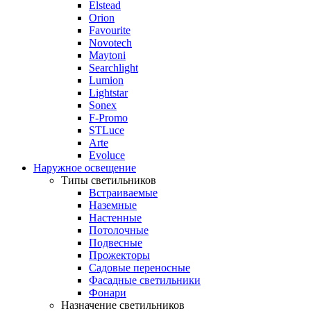
Elstead
Orion
Favourite
Novotech
Maytoni
Searchlight
Lumion
Lightstar
Sonex
F-Promo
STLuce
Arte
Evoluce
Наружное освещение
Типы светильников
Встраиваемые
Наземные
Настенные
Потолочные
Подвесные
Прожекторы
Садовые переносные
Фасадные светильники
Фонари
Назначение светильников