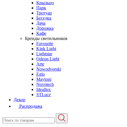
Крыльцо
Парк
Тротуар
Беседка
Дача
Дорожка
Кафе
Бренды светильников
Favourite
Kink Light
Lightstar
Odeon Light
Arte
Nowodvorski
Eglo
Maytoni
Novotech
Ideallux
STLuce
Декор
Распродажа