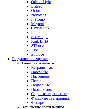
Odeon Light
Elstead
Orion
Novotech
F-Promo
Maytoni
Crystal Lux
Lumion
Searchlight
Kink Light
STLuce
Arte
Evoluce
Наружное освещение
Типы светильников
Встраиваемые
Наземные
Настенные
Потолочные
Подвесные
Прожекторы
Садовые переносные
Фасадные светильники
Фонари
Назначение светильников