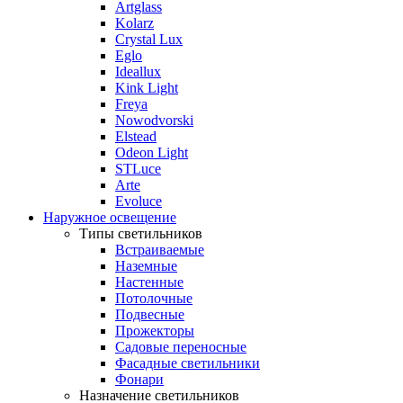
Artglass
Kolarz
Crystal Lux
Eglo
Ideallux
Kink Light
Freya
Nowodvorski
Elstead
Odeon Light
STLuce
Arte
Evoluce
Наружное освещение
Типы светильников
Встраиваемые
Наземные
Настенные
Потолочные
Подвесные
Прожекторы
Садовые переносные
Фасадные светильники
Фонари
Назначение светильников