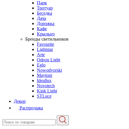
Парк
Тротуар
Беседка
Дача
Дорожка
Кафе
Крыльцо
Бренды светильников
Favourite
Lightstar
Arte
Odeon Light
Eglo
Nowodvorski
Maytoni
Ideallux
Novotech
Kink Light
STLuce
Декор
Распродажа