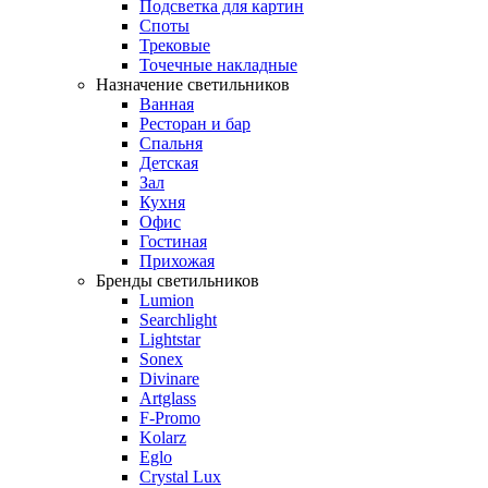
Подсветка для картин
Споты
Трековые
Точечные накладные
Назначение светильников
Ванная
Ресторан и бар
Спальня
Детская
Зал
Кухня
Офис
Гостиная
Прихожая
Бренды светильников
Lumion
Searchlight
Lightstar
Sonex
Divinare
Artglass
F-Promo
Kolarz
Eglo
Crystal Lux