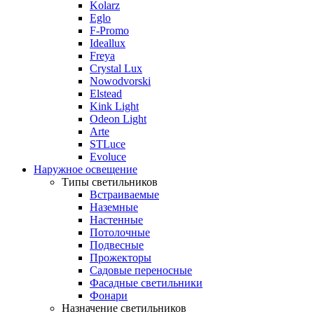
Kolarz
Eglo
F-Promo
Ideallux
Freya
Crystal Lux
Nowodvorski
Elstead
Kink Light
Odeon Light
Arte
STLuce
Evoluce
Наружное освещение
Типы светильников
Встраиваемые
Наземные
Настенные
Потолочные
Подвесные
Прожекторы
Садовые переносные
Фасадные светильники
Фонари
Назначение светильников