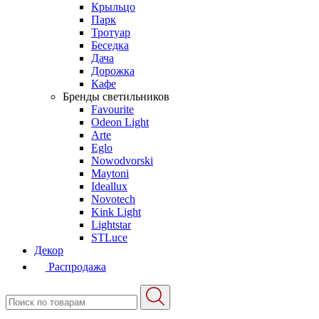
Крыльцо
Парк
Тротуар
Беседка
Дача
Дорожка
Кафе
Бренды светильников
Favourite
Odeon Light
Arte
Eglo
Nowodvorski
Maytoni
Ideallux
Novotech
Kink Light
Lightstar
STLuce
Декор
Распродажа