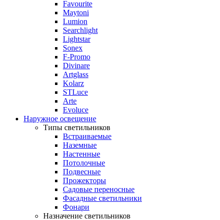
Favourite
Maytoni
Lumion
Searchlight
Lightstar
Sonex
F-Promo
Divinare
Artglass
Kolarz
STLuce
Arte
Evoluce
Наружное освещение
Типы светильников
Встраиваемые
Наземные
Настенные
Потолочные
Подвесные
Прожекторы
Садовые переносные
Фасадные светильники
Фонари
Назначение светильников