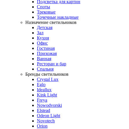
Подсветка для картин
Споты
Трековые
Точечные накладные
Назначение светильников
Детская
Зал
Кухня
Офис
Гостиная
Прихожая
Ванная
Ресторан и бар
Спальня
Бренды светильников
Crystal Lux
Eglo
Ideallux
Kink Light
Freya
Nowodvorski
Elstead
Odeon Light
Novotech
Orion