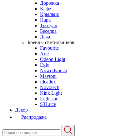
Дорожка
Кафе
Крыльцо
Парк
Тротуар
Беседка
Дача
Бренды светильников
Favourite
Arte
Odeon Light
Eglo
Nowodvorski
Maytoni
Ideallux
Novotech
Kink Light
Lightstar
STLuce
Декор
Распродажа