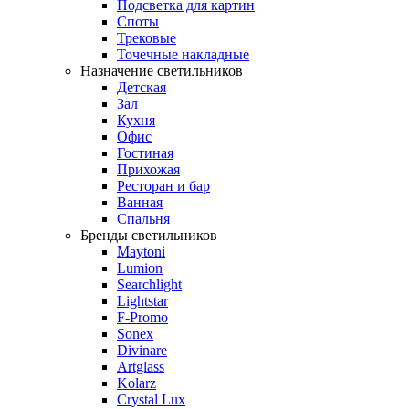
Подсветка для картин
Споты
Трековые
Точечные накладные
Назначение светильников
Детская
Зал
Кухня
Офис
Гостиная
Прихожая
Ресторан и бар
Ванная
Спальня
Бренды светильников
Maytoni
Lumion
Searchlight
Lightstar
F-Promo
Sonex
Divinare
Artglass
Kolarz
Crystal Lux