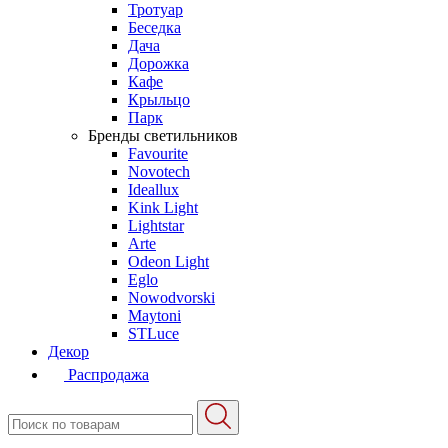
Тротуар
Беседка
Дача
Дорожка
Кафе
Крыльцо
Парк
Бренды светильников
Favourite
Novotech
Ideallux
Kink Light
Lightstar
Arte
Odeon Light
Eglo
Nowodvorski
Maytoni
STLuce
Декор
Распродажа