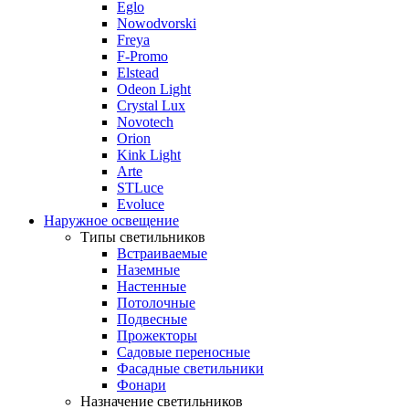
Eglo
Nowodvorski
Freya
F-Promo
Elstead
Odeon Light
Crystal Lux
Novotech
Orion
Kink Light
Arte
STLuce
Evoluce
Наружное освещение
Типы светильников
Встраиваемые
Наземные
Настенные
Потолочные
Подвесные
Прожекторы
Садовые переносные
Фасадные светильники
Фонари
Назначение светильников