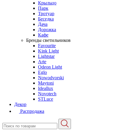
Крыльцо
Парк
Тротуар
Беседка
Дача
Дорожка
Кафе
Бренды светильников
Favourite
Kink Light
Lightstar
Arte
Odeon Light
Eglo
Nowodvorski
Maytoni
Ideallux
Novotech
STLuce
Декор
Распродажа