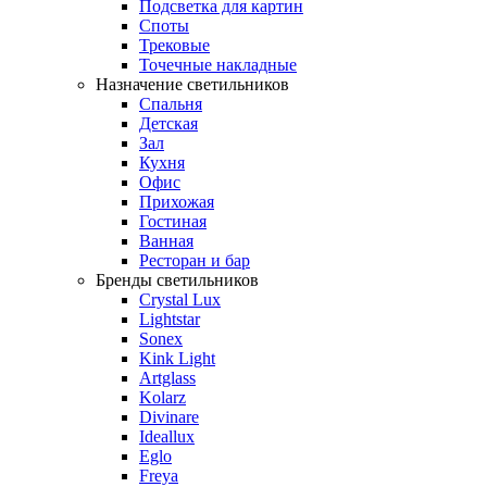
Подсветка для картин
Споты
Трековые
Точечные накладные
Назначение светильников
Спальня
Детская
Зал
Кухня
Офис
Прихожая
Гостиная
Ванная
Ресторан и бар
Бренды светильников
Crystal Lux
Lightstar
Sonex
Kink Light
Artglass
Kolarz
Divinare
Ideallux
Eglo
Freya