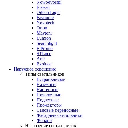
Nowodvorski
Elstead
Odeon Light
Favourite
Novotech
Orion
Maytoni
Lumion
Searchlight
F-Promo
STLuce
Arte
Evoluce
Наружное освещение
Типы светильников
Встраиваемые
Наземные
Настенные
Потолочные
Подвесные
Прожекторы
Садовые переносные
Фасадные светильники
Фонари
Назначение светильников