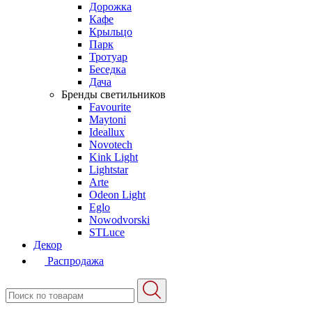
Дорожка
Кафе
Крыльцо
Парк
Тротуар
Беседка
Дача
Бренды светильников
Favourite
Maytoni
Ideallux
Novotech
Kink Light
Lightstar
Arte
Odeon Light
Eglo
Nowodvorski
STLuce
Декор
Распродажа