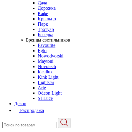
Дача
Дорожка
Кафе
Крыльцо
Парк
Тротуар
Беседка
Бренды светильников
Favourite
Eglo
Nowodvorski
Maytoni
Novotech
Ideallux
Kink Light
Lightstar
Arte
Odeon Light
STLuce
Декор
Распродажа