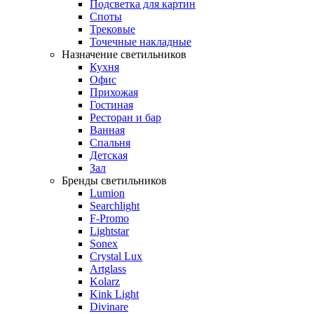
Подсветка для картин
Споты
Трековые
Точечные накладные
Назначение светильников
Кухня
Офис
Прихожая
Гостиная
Ресторан и бар
Ванная
Спальня
Детская
Зал
Бренды светильников
Lumion
Searchlight
F-Promo
Lightstar
Sonex
Crystal Lux
Artglass
Kolarz
Kink Light
Divinare