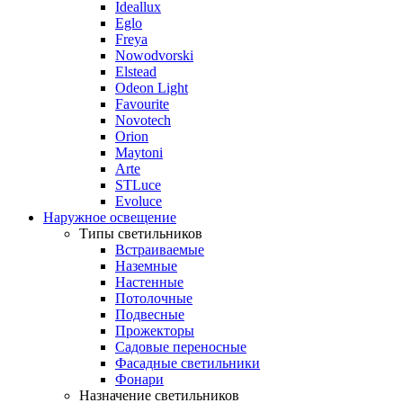
Ideallux
Eglo
Freya
Nowodvorski
Elstead
Odeon Light
Favourite
Novotech
Orion
Maytoni
Arte
STLuce
Evoluce
Наружное освещение
Типы светильников
Встраиваемые
Наземные
Настенные
Потолочные
Подвесные
Прожекторы
Садовые переносные
Фасадные светильники
Фонари
Назначение светильников