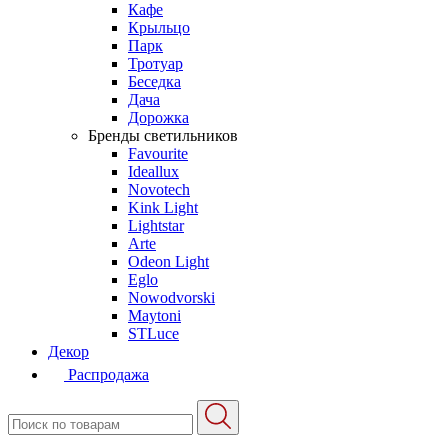
Кафе
Крыльцо
Парк
Тротуар
Беседка
Дача
Дорожка
Бренды светильников
Favourite
Ideallux
Novotech
Kink Light
Lightstar
Arte
Odeon Light
Eglo
Nowodvorski
Maytoni
STLuce
Декор
Распродажа