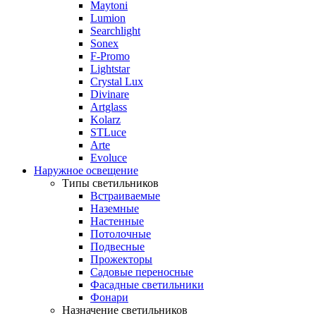
Maytoni
Lumion
Searchlight
Sonex
F-Promo
Lightstar
Crystal Lux
Divinare
Artglass
Kolarz
STLuce
Arte
Evoluce
Наружное освещение
Типы светильников
Встраиваемые
Наземные
Настенные
Потолочные
Подвесные
Прожекторы
Садовые переносные
Фасадные светильники
Фонари
Назначение светильников