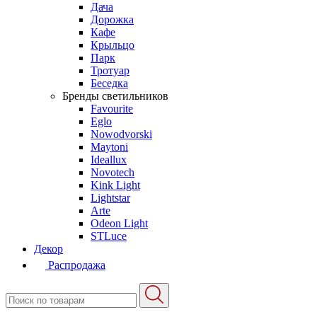
Дача
Дорожка
Кафе
Крыльцо
Парк
Тротуар
Беседка
Бренды светильников
Favourite
Eglo
Nowodvorski
Maytoni
Ideallux
Novotech
Kink Light
Lightstar
Arte
Odeon Light
STLuce
Декор
Распродажа