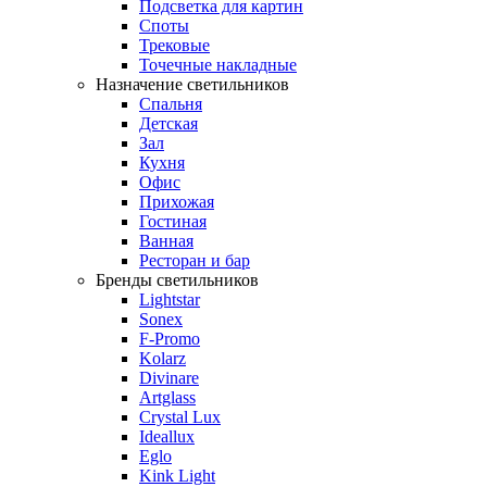
Подсветка для картин
Споты
Трековые
Точечные накладные
Назначение светильников
Спальня
Детская
Зал
Кухня
Офис
Прихожая
Гостиная
Ванная
Ресторан и бар
Бренды светильников
Lightstar
Sonex
F-Promo
Kolarz
Divinare
Artglass
Crystal Lux
Ideallux
Eglo
Kink Light