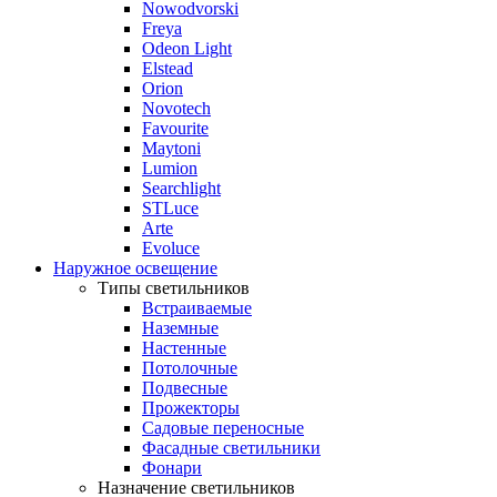
Nowodvorski
Freya
Odeon Light
Elstead
Orion
Novotech
Favourite
Maytoni
Lumion
Searchlight
STLuce
Arte
Evoluce
Наружное освещение
Типы светильников
Встраиваемые
Наземные
Настенные
Потолочные
Подвесные
Прожекторы
Садовые переносные
Фасадные светильники
Фонари
Назначение светильников