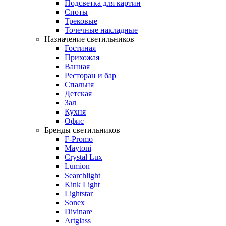
Подсветка для картин
Споты
Трековые
Точечные накладные
Назначение светильников
Гостиная
Прихожая
Ванная
Ресторан и бар
Спальня
Детская
Зал
Кухня
Офис
Бренды светильников
F-Promo
Maytoni
Crystal Lux
Lumion
Searchlight
Kink Light
Lightstar
Sonex
Divinare
Artglass