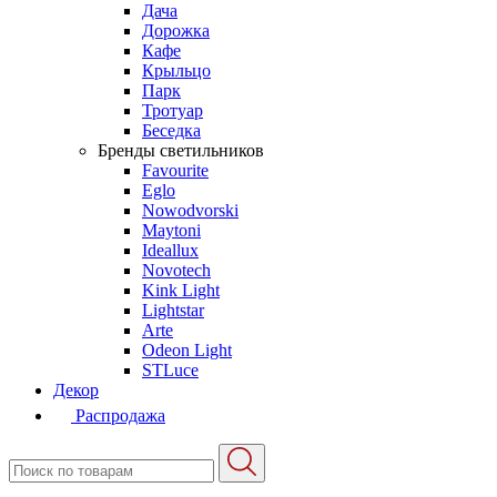
Дача
Дорожка
Кафе
Крыльцо
Парк
Тротуар
Беседка
Бренды светильников
Favourite
Eglo
Nowodvorski
Maytoni
Ideallux
Novotech
Kink Light
Lightstar
Arte
Odeon Light
STLuce
Декор
Распродажа