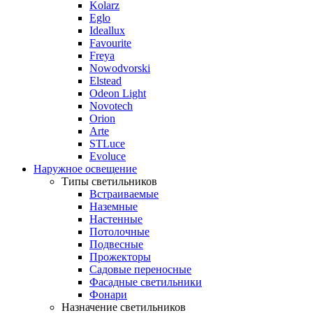
Kolarz
Eglo
Ideallux
Favourite
Freya
Nowodvorski
Elstead
Odeon Light
Novotech
Orion
Arte
STLuce
Evoluce
Наружное освещение
Типы светильников
Встраиваемые
Наземные
Настенные
Потолочные
Подвесные
Прожекторы
Садовые переносные
Фасадные светильники
Фонари
Назначение светильников