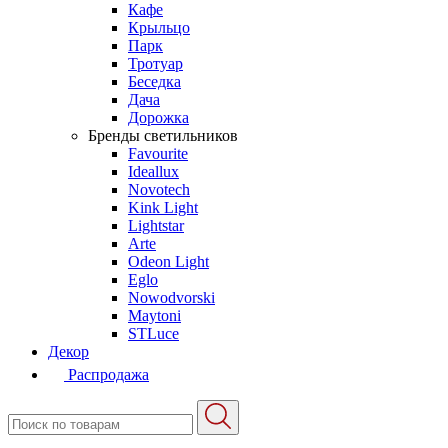
Кафе
Крыльцо
Парк
Тротуар
Беседка
Дача
Дорожка
Бренды светильников
Favourite
Ideallux
Novotech
Kink Light
Lightstar
Arte
Odeon Light
Eglo
Nowodvorski
Maytoni
STLuce
Декор
Распродажа