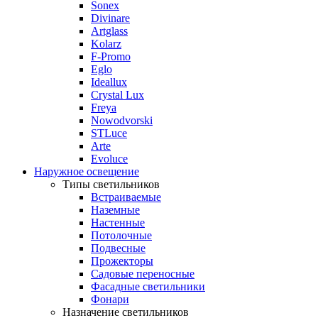
Sonex
Divinare
Artglass
Kolarz
F-Promo
Eglo
Ideallux
Crystal Lux
Freya
Nowodvorski
STLuce
Arte
Evoluce
Наружное освещение
Типы светильников
Встраиваемые
Наземные
Настенные
Потолочные
Подвесные
Прожекторы
Садовые переносные
Фасадные светильники
Фонари
Назначение светильников