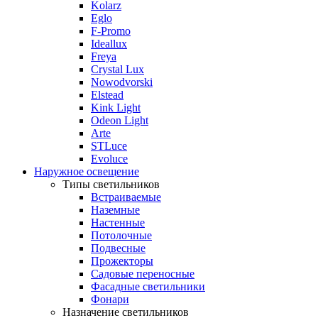
Kolarz
Eglo
F-Promo
Ideallux
Freya
Crystal Lux
Nowodvorski
Elstead
Kink Light
Odeon Light
Arte
STLuce
Evoluce
Наружное освещение
Типы светильников
Встраиваемые
Наземные
Настенные
Потолочные
Подвесные
Прожекторы
Садовые переносные
Фасадные светильники
Фонари
Назначение светильников