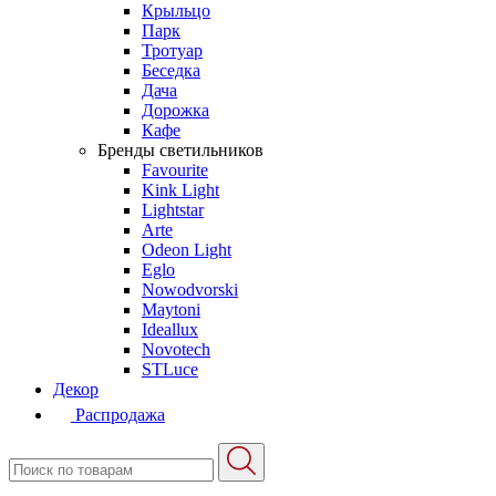
Крыльцо
Парк
Тротуар
Беседка
Дача
Дорожка
Кафе
Бренды светильников
Favourite
Kink Light
Lightstar
Arte
Odeon Light
Eglo
Nowodvorski
Maytoni
Ideallux
Novotech
STLuce
Декор
Распродажа