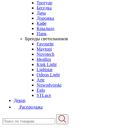
Тротуар
Беседка
Дача
Дорожка
Кафе
Крыльцо
Парк
Бренды светильников
Favourite
Maytoni
Novotech
Ideallux
Kink Light
Lightstar
Odeon Light
Arte
Nowodvorski
Eglo
STLuce
Декор
Распродажа