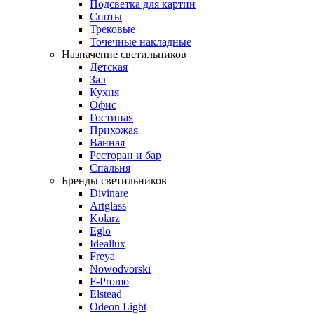
Подсветка для картин
Споты
Трековые
Точечные накладные
Назначение светильников
Детская
Зал
Кухня
Офис
Гостиная
Прихожая
Ванная
Ресторан и бар
Спальня
Бренды светильников
Divinare
Artglass
Kolarz
Eglo
Ideallux
Freya
Nowodvorski
F-Promo
Elstead
Odeon Light